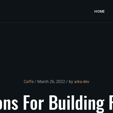
HOME
Caffe
/ March 26, 2022 / by
arka-dev
ons
For
Building