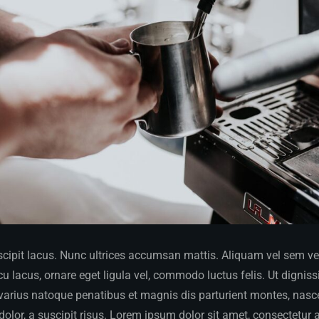
ipit lacus. Nunc ultrices accumsan mattis. Aliquam vel sem vel v
 lacus, ornare eget ligula vel, commodo luctus felis. Ut dignis
 varius natoque penatibus et magnis dis parturient montes, nasce
dolor, a suscipit risus. Lorem ipsum dolor sit amet, consectetur a