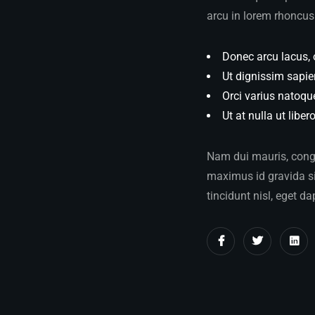
arcu in lorem rhoncus 
Donec arcu lacus, 
Ut dignissim sapie
Orci varius natoqu
Ut at nulla ut liber
Nam dui mauris, congue
maximus id gravida sit
tincidunt nisl, eget da