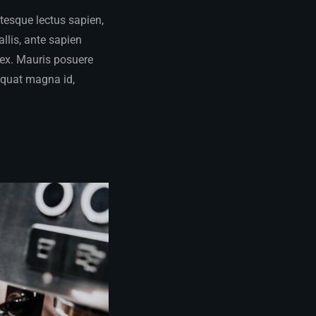
ntesque lectus sapien,
llis, ante sapien
m ex. Mauris posuere
quat magna id,