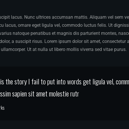
ipit lacus. Nunc ultrices accumsan mattis. Aliquam vel sem vel v
 lacus, ornare eget ligula vel, commodo luctus felis. Ut dignis
 varius natoque penatibus et magnis dis parturient montes, nasce
dolor, a suscipit risus. Lorem ipsum dolor sit amet, consectetur a
ullamcorper. Ut at nulla ut libero mollis viverra sed vitae purus.
s the story I fail to put into words get ligula vel, com
nissim sapien sit amet molestie rutr
rks